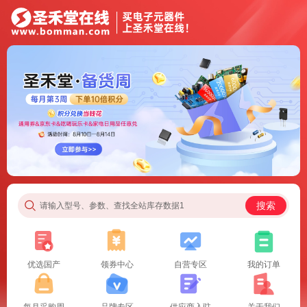
搜索
请输入型号、参数、查找全站库存数据1
优选国产
领券中心
自营专区
我的订单
每月采购周
品牌专区
供应商入驻
关于我们