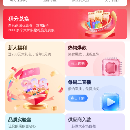
积分兑换
自营商城优惠券、京东E卡
2000多个大牌实物礼品免费换
新人福利
热销爆款
送988元大礼包，首单1元购
热卖爆款，现货直降
马上选购
每周二直播
预约直播，免费抽奖
点击了解
品质实验室
供应商入驻
让您的采购更省心
一起做大市场份额