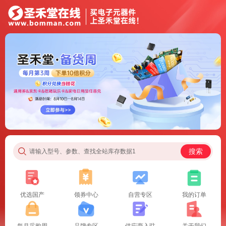
搜索
请输入型号、参数、查找全站库存数据1
优选国产
领券中心
自营专区
我的订单
每月采购周
品牌专区
供应商入驻
关于我们