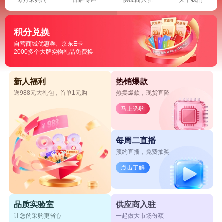
积分兑换
自营商城优惠券、京东E卡
2000多个大牌实物礼品免费换
新人福利
热销爆款
送988元大礼包，首单1元购
热卖爆款，现货直降
马上选购
每周二直播
预约直播，免费抽奖
点击了解
品质实验室
供应商入驻
让您的采购更省心
一起做大市场份额