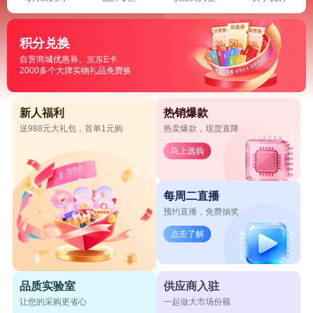
积分兑换
自营商城优惠券、京东E卡
2000多个大牌实物礼品免费换
新人福利
热销爆款
送988元大礼包，首单1元购
热卖爆款，现货直降
马上选购
每周二直播
预约直播，免费抽奖
点击了解
品质实验室
供应商入驻
让您的采购更省心
一起做大市场份额