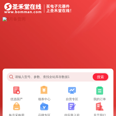
搜索
请输入型号、参数、查找全站库存数据1
优选国产
领券中心
自营专区
我的订单
每月采购周
品牌专区
供应商入驻
关于我们