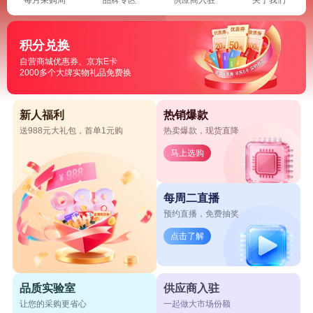
积分兑换
自营商城优惠券、京东E卡
2000多个大牌实物礼品免费换
新人福利
热销爆款
送988元大礼包，首单1元购
热卖爆款，现货直降
马上选购
每周二直播
预约直播，免费抽奖
点击了解
品质实验室
供应商入驻
让您的采购更省心
一起做大市场份额