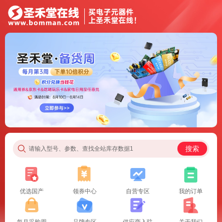
搜索
请输入型号、参数、查找全站库存数据1
优选国产
领券中心
自营专区
我的订单
每月采购周
品牌专区
供应商入驻
关于我们