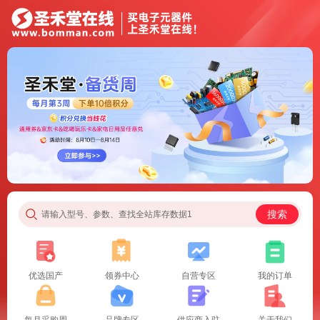
搜索
请输入型号、参数、查找全站库存数据1
优选国产
领券中心
自营专区
我的订单
每月采购周
品牌专区
供应商入驻
关于我们