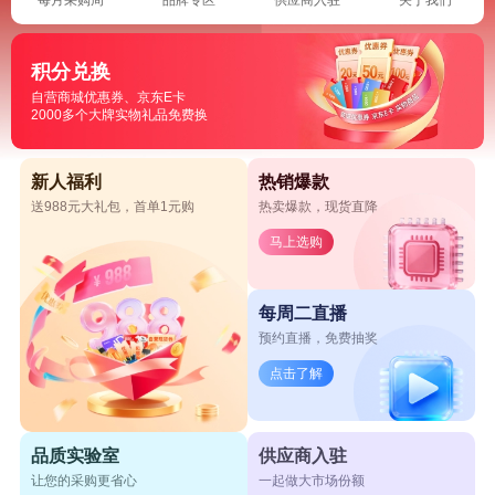
积分兑换
自营商城优惠券、京东E卡
2000多个大牌实物礼品免费换
新人福利
热销爆款
送988元大礼包，首单1元购
热卖爆款，现货直降
马上选购
每周二直播
预约直播，免费抽奖
点击了解
品质实验室
供应商入驻
让您的采购更省心
一起做大市场份额