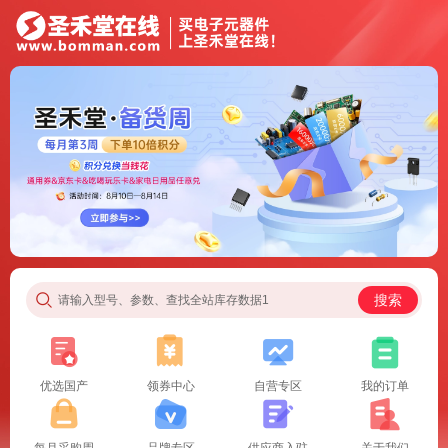
搜索
请输入型号、参数、查找全站库存数据1
优选国产
领券中心
自营专区
我的订单
每月采购周
品牌专区
供应商入驻
关于我们