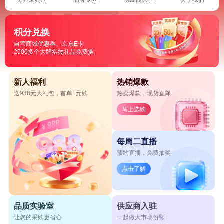
积分兑换
自营商城优惠券、京东E卡
2000多个大牌实物礼品免费换
新人福利
热销爆款
送988元大礼包，首单1元购
热卖爆款，现货直降
马上选购
每周二直播
预约直播，免费抽奖
点击了解
品质实验室
供应商入驻
让您的采购更省心
一起做大市场份额