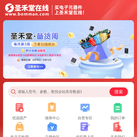
搜索
请输入型号、参数、查找全站库存数据1
优选国产
领券中心
自营专区
我的订单
每月采购周
品牌专区
供应商入驻
关于我们