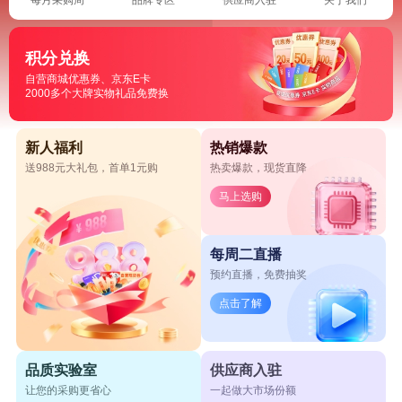
积分兑换
自营商城优惠券、京东E卡
2000多个大牌实物礼品免费换
新人福利
热销爆款
送988元大礼包，首单1元购
热卖爆款，现货直降
马上选购
每周二直播
预约直播，免费抽奖
点击了解
品质实验室
供应商入驻
让您的采购更省心
一起做大市场份额