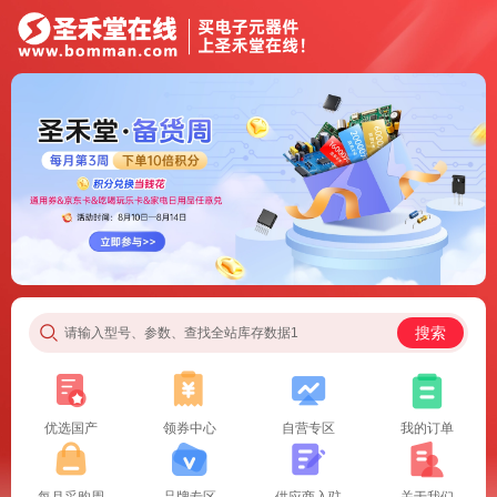
搜索
请输入型号、参数、查找全站库存数据1
优选国产
领券中心
自营专区
我的订单
每月采购周
品牌专区
供应商入驻
关于我们