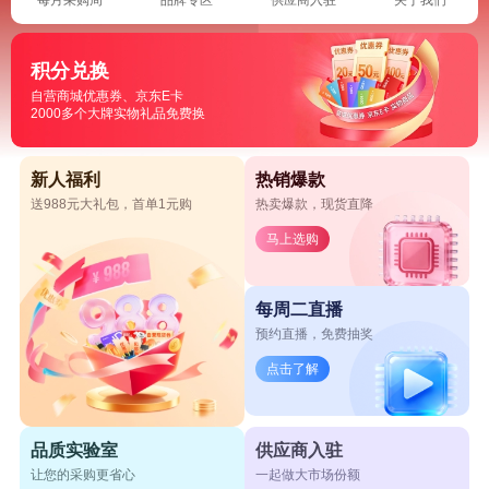
积分兑换
自营商城优惠券、京东E卡
2000多个大牌实物礼品免费换
新人福利
热销爆款
送988元大礼包，首单1元购
热卖爆款，现货直降
马上选购
每周二直播
预约直播，免费抽奖
点击了解
品质实验室
供应商入驻
让您的采购更省心
一起做大市场份额