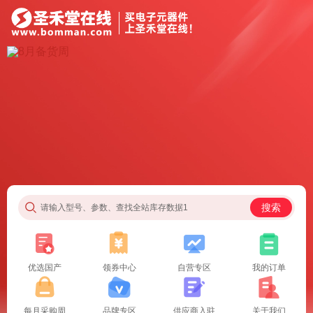
搜索
请输入型号、参数、查找全站库存数据1
优选国产
领券中心
自营专区
我的订单
每月采购周
品牌专区
供应商入驻
关于我们