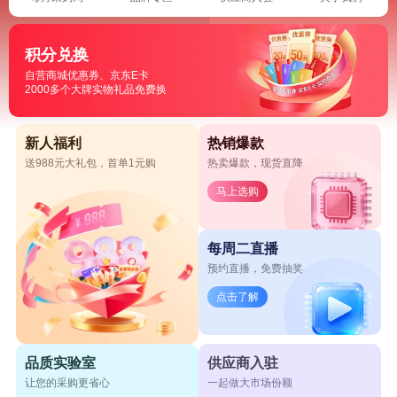
积分兑换
自营商城优惠券、京东E卡
2000多个大牌实物礼品免费换
新人福利
热销爆款
送988元大礼包，首单1元购
热卖爆款，现货直降
马上选购
每周二直播
预约直播，免费抽奖
点击了解
品质实验室
供应商入驻
让您的采购更省心
一起做大市场份额