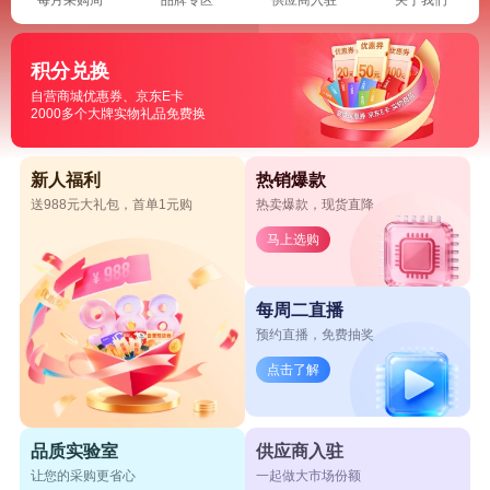
积分兑换
自营商城优惠券、京东E卡
2000多个大牌实物礼品免费换
新人福利
热销爆款
送988元大礼包，首单1元购
热卖爆款，现货直降
马上选购
每周二直播
预约直播，免费抽奖
点击了解
品质实验室
供应商入驻
让您的采购更省心
一起做大市场份额