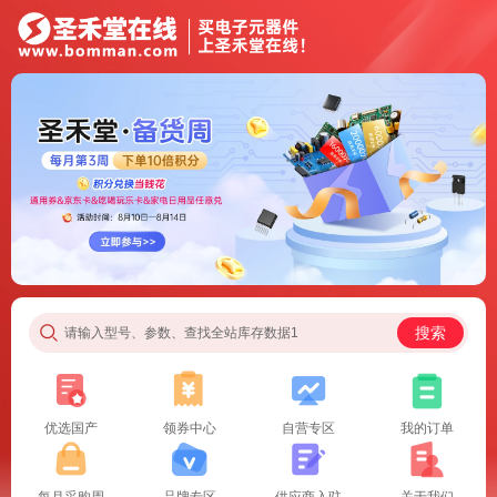
搜索
请输入型号、参数、查找全站库存数据1
优选国产
领券中心
自营专区
我的订单
每月采购周
品牌专区
供应商入驻
关于我们