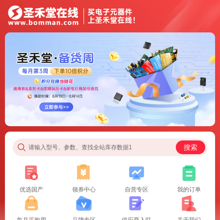
搜索
请输入型号、参数、查找全站库存数据1
优选国产
领券中心
自营专区
我的订单
每月采购周
品牌专区
供应商入驻
关于我们