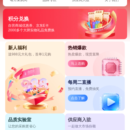
积分兑换
自营商城优惠券、京东E卡
2000多个大牌实物礼品免费换
新人福利
热销爆款
送988元大礼包，首单1元购
热卖爆款，现货直降
马上选购
每周二直播
预约直播，免费抽奖
点击了解
品质实验室
供应商入驻
让您的采购更省心
一起做大市场份额