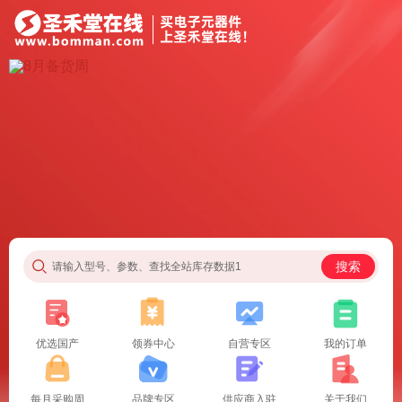
搜索
请输入型号、参数、查找全站库存数据1
优选国产
领券中心
自营专区
我的订单
每月采购周
品牌专区
供应商入驻
关于我们