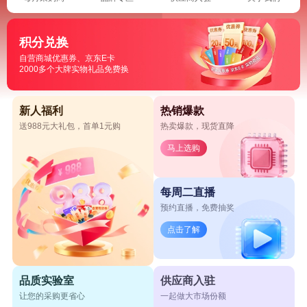
积分兑换
自营商城优惠券、京东E卡
2000多个大牌实物礼品免费换
新人福利
热销爆款
送988元大礼包，首单1元购
热卖爆款，现货直降
马上选购
每周二直播
预约直播，免费抽奖
点击了解
品质实验室
供应商入驻
让您的采购更省心
一起做大市场份额