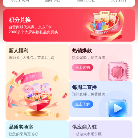
积分兑换
自营商城优惠券、京东E卡
2000多个大牌实物礼品免费换
新人福利
热销爆款
送988元大礼包，首单1元购
热卖爆款，现货直降
马上选购
每周二直播
预约直播，免费抽奖
点击了解
品质实验室
供应商入驻
让您的采购更省心
一起做大市场份额