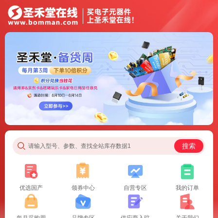
搜索
请输入型号、参数、查找全站库存数据1
优选国产
领券中心
自营专区
我的订单
每月采购周
品牌专区
供应商入驻
关于我们