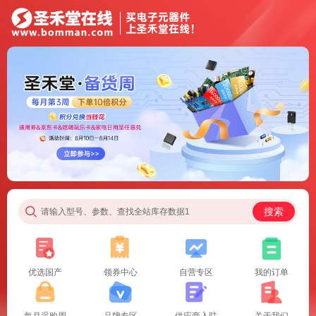
搜索
请输入型号、参数、查找全站库存数据1
优选国产
领券中心
自营专区
我的订单
每月采购周
品牌专区
供应商入驻
关于我们