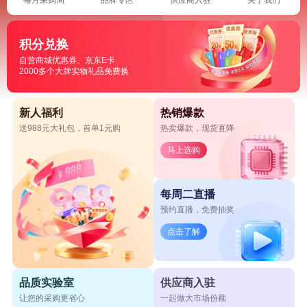
积分兑换
自营商城优惠券、京东E卡
2000多个大牌实物礼品免费换
新人福利
热销爆款
送988元大礼包，首单1元购
热卖爆款，现货直降
马上选购
每周二直播
预约直播，免费抽奖
点击了解
品质实验室
供应商入驻
让您的采购更省心
一起做大市场份额