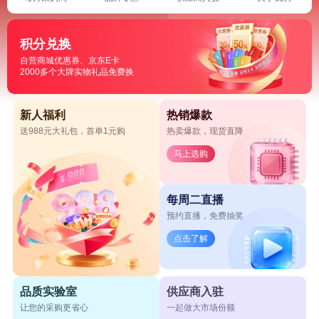
积分兑换
自营商城优惠券、京东E卡
2000多个大牌实物礼品免费换
新人福利
热销爆款
送988元大礼包，首单1元购
热卖爆款，现货直降
马上选购
每周二直播
预约直播，免费抽奖
点击了解
品质实验室
供应商入驻
让您的采购更省心
一起做大市场份额