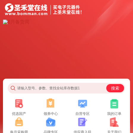
搜索
请输入型号、参数、查找全站库存数据1
优选国产
领券中心
自营专区
我的订单
每月采购周
品牌专区
供应商入驻
关于我们