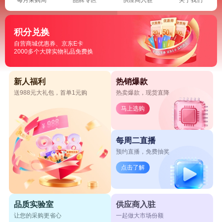
积分兑换
自营商城优惠券、京东E卡
2000多个大牌实物礼品免费换
新人福利
热销爆款
送988元大礼包，首单1元购
热卖爆款，现货直降
马上选购
每周二直播
预约直播，免费抽奖
点击了解
品质实验室
供应商入驻
让您的采购更省心
一起做大市场份额