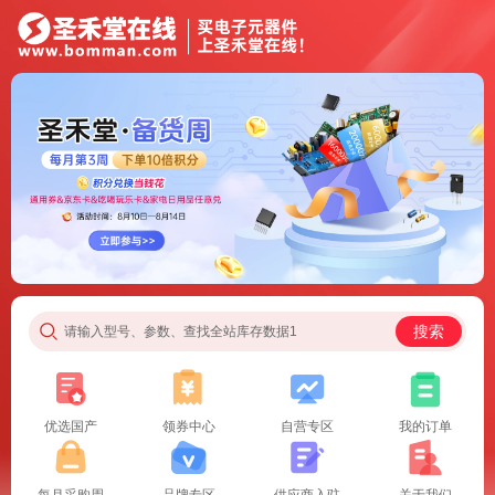
搜索
请输入型号、参数、查找全站库存数据1
优选国产
领券中心
自营专区
我的订单
每月采购周
品牌专区
供应商入驻
关于我们