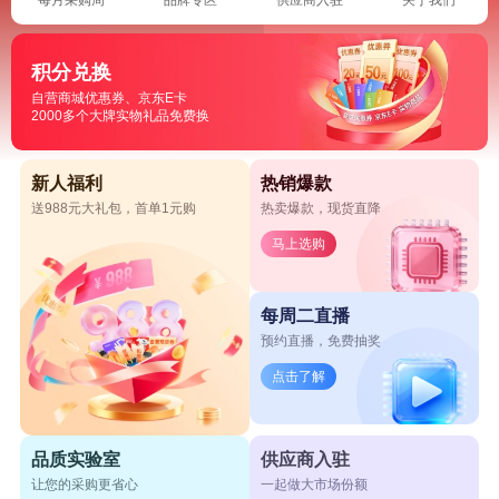
积分兑换
自营商城优惠券、京东E卡
2000多个大牌实物礼品免费换
新人福利
热销爆款
送988元大礼包，首单1元购
热卖爆款，现货直降
马上选购
每周二直播
预约直播，免费抽奖
点击了解
品质实验室
供应商入驻
让您的采购更省心
一起做大市场份额