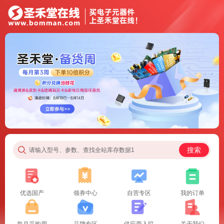
搜索
请输入型号、参数、查找全站库存数据1
优选国产
领券中心
自营专区
我的订单
每月采购周
品牌专区
供应商入驻
关于我们