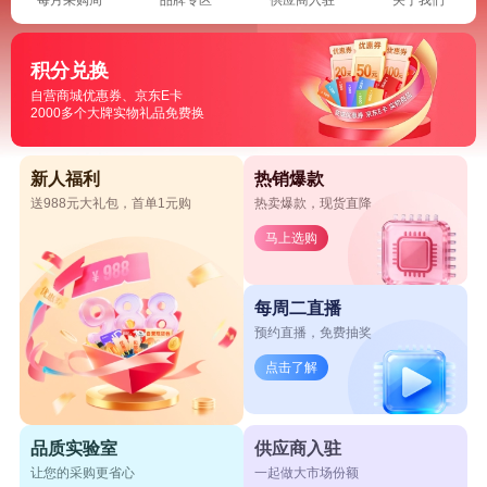
积分兑换
自营商城优惠券、京东E卡
2000多个大牌实物礼品免费换
新人福利
热销爆款
送988元大礼包，首单1元购
热卖爆款，现货直降
马上选购
每周二直播
预约直播，免费抽奖
点击了解
品质实验室
供应商入驻
让您的采购更省心
一起做大市场份额