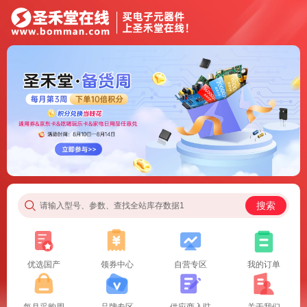
搜索
请输入型号、参数、查找全站库存数据1
优选国产
领券中心
自营专区
我的订单
每月采购周
品牌专区
供应商入驻
关于我们