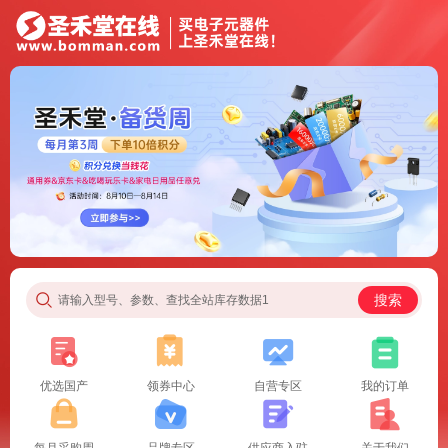
搜索
请输入型号、参数、查找全站库存数据1
优选国产
领券中心
自营专区
我的订单
每月采购周
品牌专区
供应商入驻
关于我们