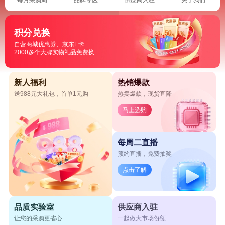
积分兑换
自营商城优惠券、京东E卡
2000多个大牌实物礼品免费换
新人福利
热销爆款
送988元大礼包，首单1元购
热卖爆款，现货直降
马上选购
每周二直播
预约直播，免费抽奖
点击了解
品质实验室
供应商入驻
让您的采购更省心
一起做大市场份额