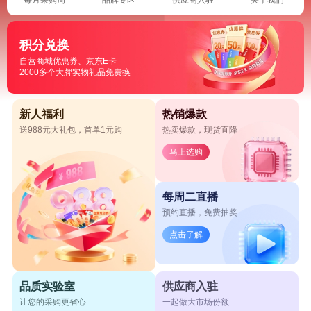
积分兑换
自营商城优惠券、京东E卡
2000多个大牌实物礼品免费换
新人福利
热销爆款
送988元大礼包，首单1元购
热卖爆款，现货直降
马上选购
每周二直播
预约直播，免费抽奖
点击了解
品质实验室
供应商入驻
让您的采购更省心
一起做大市场份额