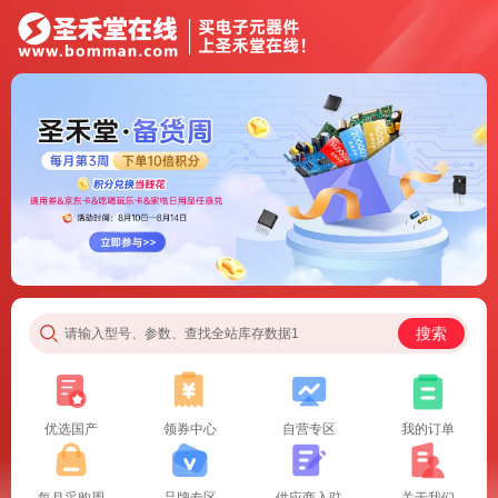
搜索
请输入型号、参数、查找全站库存数据1
优选国产
领券中心
自营专区
我的订单
每月采购周
品牌专区
供应商入驻
关于我们