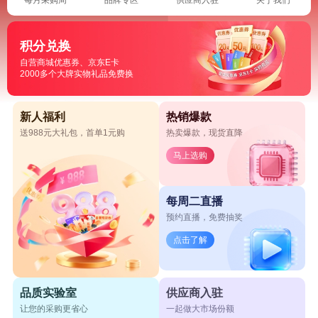
积分兑换
自营商城优惠券、京东E卡
2000多个大牌实物礼品免费换
新人福利
热销爆款
送988元大礼包，首单1元购
热卖爆款，现货直降
马上选购
每周二直播
预约直播，免费抽奖
点击了解
品质实验室
供应商入驻
让您的采购更省心
一起做大市场份额