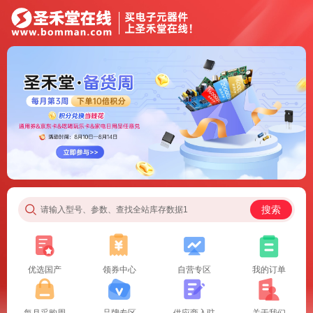
搜索
请输入型号、参数、查找全站库存数据1
优选国产
领券中心
自营专区
我的订单
每月采购周
品牌专区
供应商入驻
关于我们