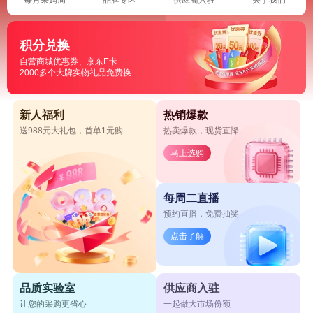
积分兑换
自营商城优惠券、京东E卡
2000多个大牌实物礼品免费换
新人福利
热销爆款
送988元大礼包，首单1元购
热卖爆款，现货直降
马上选购
每周二直播
预约直播，免费抽奖
点击了解
品质实验室
供应商入驻
让您的采购更省心
一起做大市场份额