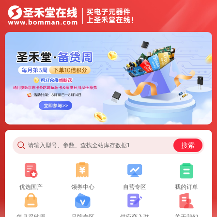
搜索
请输入型号、参数、查找全站库存数据1
优选国产
领券中心
自营专区
我的订单
每月采购周
品牌专区
供应商入驻
关于我们