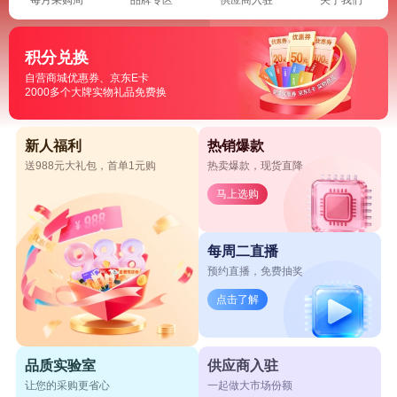
积分兑换
自营商城优惠券、京东E卡
2000多个大牌实物礼品免费换
新人福利
热销爆款
送988元大礼包，首单1元购
热卖爆款，现货直降
马上选购
每周二直播
预约直播，免费抽奖
点击了解
品质实验室
供应商入驻
让您的采购更省心
一起做大市场份额