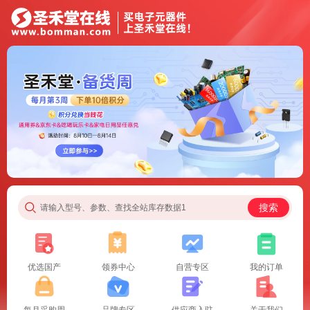
搜索
请输入型号、参数、查找全站库存数据1
优选国产
领券中心
自营专区
我的订单
每月采购周
品牌专区
供应商入驻
关于我们