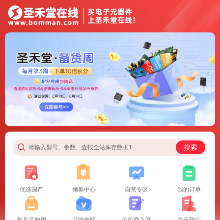
搜索
请输入型号、参数、查找全站库存数据1
优选国产
领券中心
自营专区
我的订单
每月采购周
品牌专区
供应商入驻
关于我们