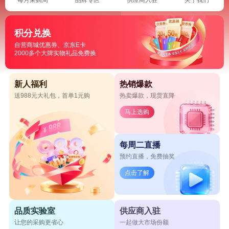
积分兑换
自营商城优惠券、京东E卡
2000多个大牌实物礼品免费换
新人福利
热销爆款
送988元大礼包，首单1元购
热卖爆款，现货直降
马上选购
每周二直播
预约直播，免费抽奖
点击了解
品质实验室
供应商入驻
让您的采购更省心
一起做大市场份额