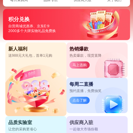
积分兑换
自营商城优惠券、京东E卡
2000多个大牌实物礼品免费换
新人福利
热销爆款
送988元大礼包，首单1元购
热卖爆款，现货直降
马上选购
每周二直播
预约直播，免费抽奖
点击了解
品质实验室
供应商入驻
让您的采购更省心
一起做大市场份额