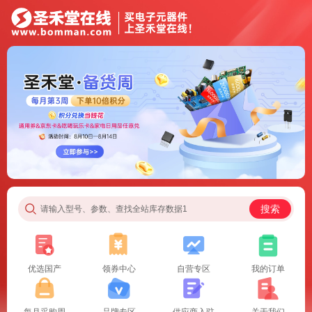
搜索
请输入型号、参数、查找全站库存数据1
优选国产
领券中心
自营专区
我的订单
每月采购周
品牌专区
供应商入驻
关于我们