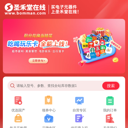
搜索
请输入型号、参数、查找全站库存数据1
优选国产
领券中心
自营专区
我的订单
每月采购周
品牌专区
供应商入驻
关于我们