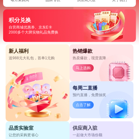
积分兑换
自营商城优惠券、京东E卡
2000多个大牌实物礼品免费换
新人福利
热销爆款
送988元大礼包，首单1元购
热卖爆款，现货直降
马上选购
每周二直播
预约直播，免费抽奖
点击了解
品质实验室
供应商入驻
让您的采购更省心
一起做大市场份额