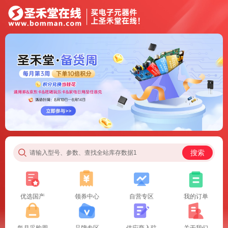
搜索
请输入型号、参数、查找全站库存数据1
优选国产
领券中心
自营专区
我的订单
每月采购周
品牌专区
供应商入驻
关于我们