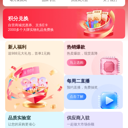
积分兑换
自营商城优惠券、京东E卡
2000多个大牌实物礼品免费换
新人福利
热销爆款
送988元大礼包，首单1元购
热卖爆款，现货直降
马上选购
每周二直播
预约直播，免费抽奖
点击了解
品质实验室
供应商入驻
让您的采购更省心
一起做大市场份额