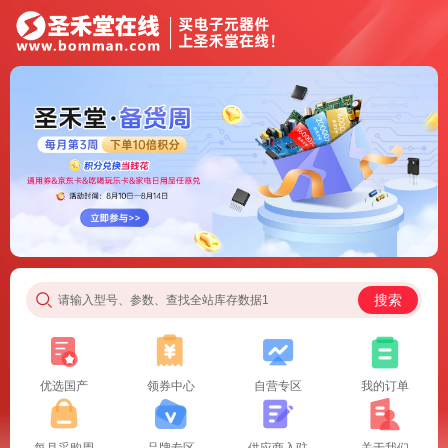
搜索
请输入型号、参数、查找全站库存数据1
优选国产
领券中心
自营专区
我的订单
每月采购周
品牌专区
供应商入驻
关于我们