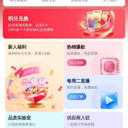
积分兑换
自营商城优惠券、京东E卡
2000多个大牌实物礼品免费换
新人福利
热销爆款
送988元大礼包，首单1元购
热卖爆款，现货直降
马上选购
每周二直播
预约直播，免费抽奖
点击了解
品质实验室
供应商入驻
让您的采购更省心
一起做大市场份额