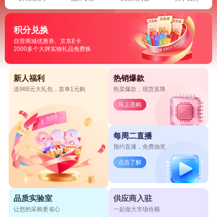
积分兑换
自营商城优惠券、京东E卡
2000多个大牌实物礼品免费换
新人福利
热销爆款
送988元大礼包，首单1元购
热卖爆款，现货直降
马上选购
每周二直播
预约直播，免费抽奖
点击了解
品质实验室
供应商入驻
让您的采购更省心
一起做大市场份额