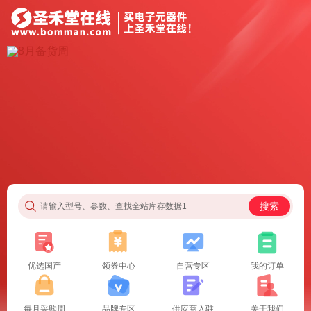
搜索
请输入型号、参数、查找全站库存数据1
优选国产
领券中心
自营专区
我的订单
每月采购周
品牌专区
供应商入驻
关于我们