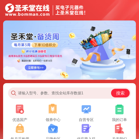
搜索
请输入型号、参数、查找全站库存数据1
优选国产
领券中心
自营专区
我的订单
每月采购周
品牌专区
供应商入驻
关于我们