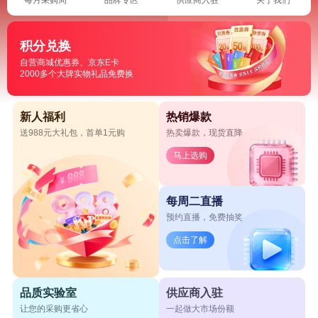
积分兑换
自营商城优惠券、京东E卡
2000多个大牌实物礼品免费换
新人福利
热销爆款
送988元大礼包，首单1元购
热卖爆款，现货直降
马上选购
每周二直播
预约直播，免费抽奖
点击了解
品质实验室
供应商入驻
让您的采购更省心
一起做大市场份额