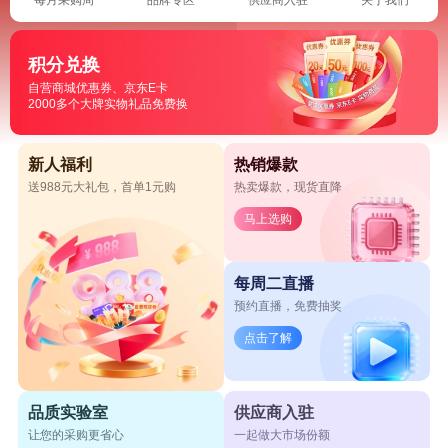
积分兑换
自营商城优惠券、京东E卡
2000多个大牌实物礼品免费换
新人福利
热销爆款
送988元大礼包，首单1元购
热卖爆款，现货直降
马上选购
每周二直播
预约直播，免费抽奖
点击了解
品质实验室
供应商入驻
让您的采购更省心
一起做大市场份额