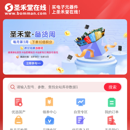
搜索
请输入型号、参数、查找全站库存数据1
优选国产
领券中心
自营专区
我的订单
每月采购周
品牌专区
供应商入驻
关于我们