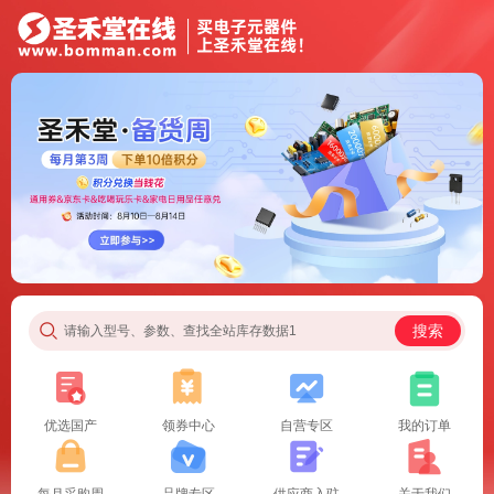
搜索
请输入型号、参数、查找全站库存数据1
优选国产
领券中心
自营专区
我的订单
每月采购周
品牌专区
供应商入驻
关于我们