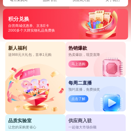
积分兑换
自营商城优惠券、京东E卡
2000多个大牌实物礼品免费换
新人福利
热销爆款
送988元大礼包，首单1元购
热卖爆款，现货直降
马上选购
每周二直播
预约直播，免费抽奖
点击了解
品质实验室
供应商入驻
让您的采购更省心
一起做大市场份额