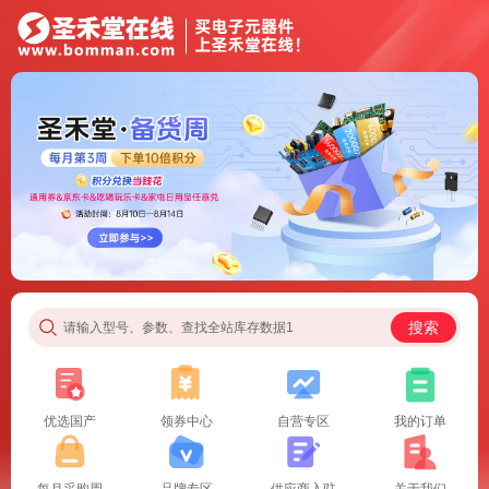
搜索
请输入型号、参数、查找全站库存数据1
优选国产
领券中心
自营专区
我的订单
每月采购周
品牌专区
供应商入驻
关于我们