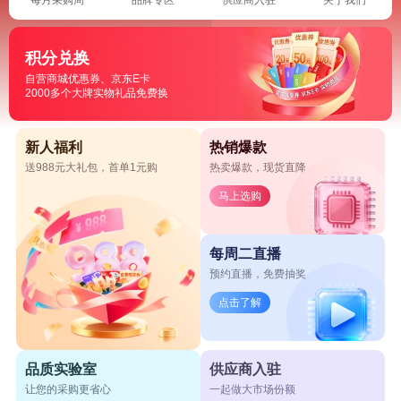
积分兑换
自营商城优惠券、京东E卡
2000多个大牌实物礼品免费换
新人福利
热销爆款
送988元大礼包，首单1元购
热卖爆款，现货直降
马上选购
每周二直播
预约直播，免费抽奖
点击了解
品质实验室
供应商入驻
让您的采购更省心
一起做大市场份额