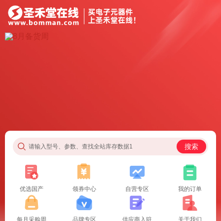
搜索
请输入型号、参数、查找全站库存数据1
优选国产
领券中心
自营专区
我的订单
每月采购周
品牌专区
供应商入驻
关于我们