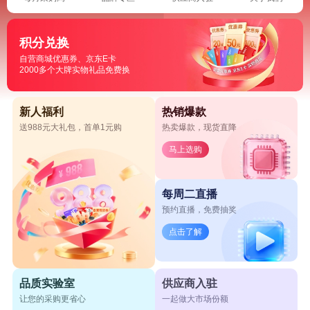
积分兑换
自营商城优惠券、京东E卡
2000多个大牌实物礼品免费换
新人福利
热销爆款
送988元大礼包，首单1元购
热卖爆款，现货直降
马上选购
每周二直播
预约直播，免费抽奖
点击了解
品质实验室
供应商入驻
让您的采购更省心
一起做大市场份额