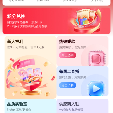
积分兑换
自营商城优惠券、京东E卡
2000多个大牌实物礼品免费换
新人福利
热销爆款
送988元大礼包，首单1元购
热卖爆款，现货直降
马上选购
每周二直播
预约直播，免费抽奖
点击了解
品质实验室
供应商入驻
让您的采购更省心
一起做大市场份额