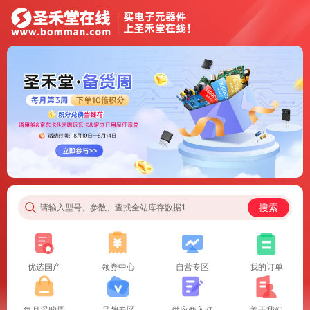
搜索
请输入型号、参数、查找全站库存数据1
优选国产
领券中心
自营专区
我的订单
每月采购周
品牌专区
供应商入驻
关于我们