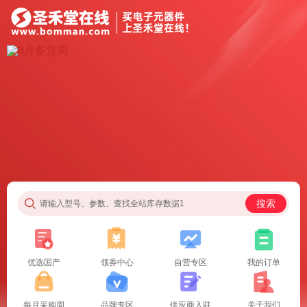
搜索
请输入型号、参数、查找全站库存数据1
优选国产
领券中心
自营专区
我的订单
每月采购周
品牌专区
供应商入驻
关于我们