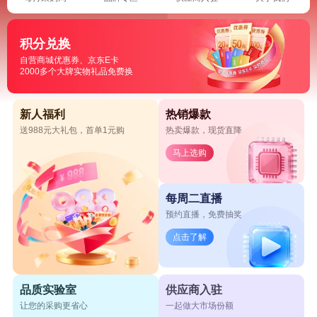
积分兑换
自营商城优惠券、京东E卡
2000多个大牌实物礼品免费换
新人福利
热销爆款
送988元大礼包，首单1元购
热卖爆款，现货直降
马上选购
每周二直播
预约直播，免费抽奖
点击了解
品质实验室
供应商入驻
让您的采购更省心
一起做大市场份额