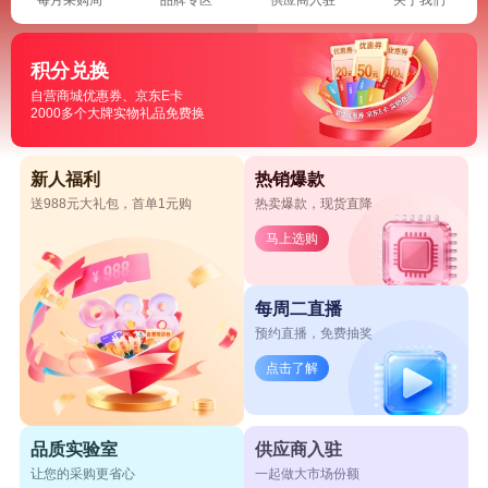
积分兑换
自营商城优惠券、京东E卡
2000多个大牌实物礼品免费换
新人福利
热销爆款
送988元大礼包，首单1元购
热卖爆款，现货直降
马上选购
每周二直播
预约直播，免费抽奖
点击了解
品质实验室
供应商入驻
让您的采购更省心
一起做大市场份额