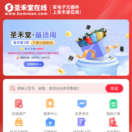
搜索
请输入型号、参数、查找全站库存数据1
优选国产
领券中心
自营专区
我的订单
每月采购周
品牌专区
供应商入驻
关于我们