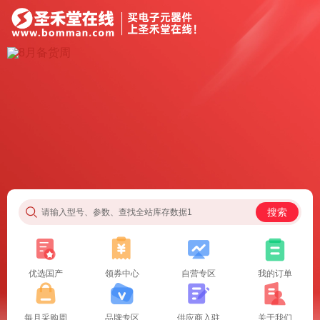
搜索
请输入型号、参数、查找全站库存数据1
优选国产
领券中心
自营专区
我的订单
每月采购周
品牌专区
供应商入驻
关于我们