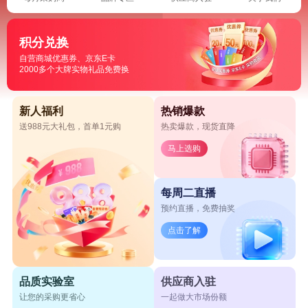
积分兑换
自营商城优惠券、京东E卡
2000多个大牌实物礼品免费换
新人福利
热销爆款
送988元大礼包，首单1元购
热卖爆款，现货直降
马上选购
每周二直播
预约直播，免费抽奖
点击了解
品质实验室
供应商入驻
让您的采购更省心
一起做大市场份额