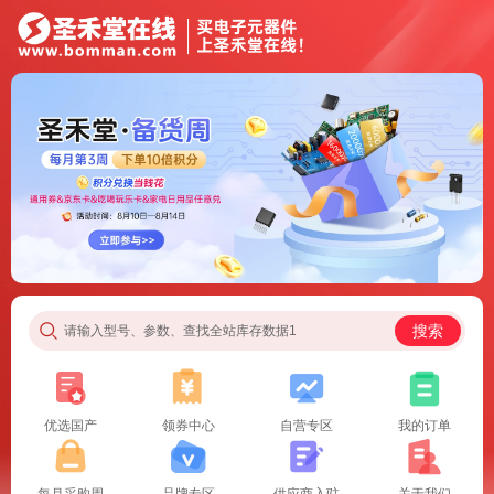
搜索
请输入型号、参数、查找全站库存数据1
优选国产
领券中心
自营专区
我的订单
每月采购周
品牌专区
供应商入驻
关于我们