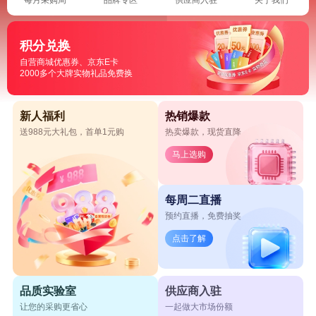
积分兑换
自营商城优惠券、京东E卡
2000多个大牌实物礼品免费换
新人福利
热销爆款
送988元大礼包，首单1元购
热卖爆款，现货直降
马上选购
每周二直播
预约直播，免费抽奖
点击了解
品质实验室
供应商入驻
让您的采购更省心
一起做大市场份额