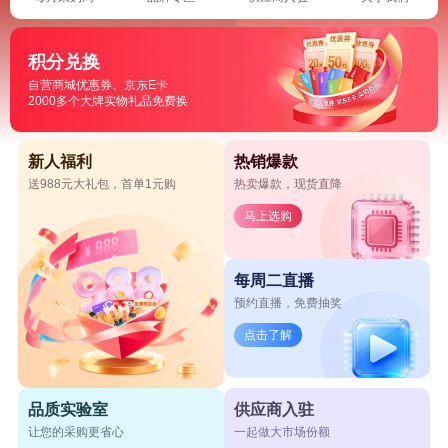
积分兑换
自营商城优惠券、京东E卡
2000多个大牌实物礼品免费换
新人福利
热销爆款
送988元大礼包，首单1元购
热卖爆款，现货直降
马上选购
每周二直播
预约直播，免费抽奖
点击了解
品质实验室
供应商入驻
让您的采购更省心
一起做大市场份额