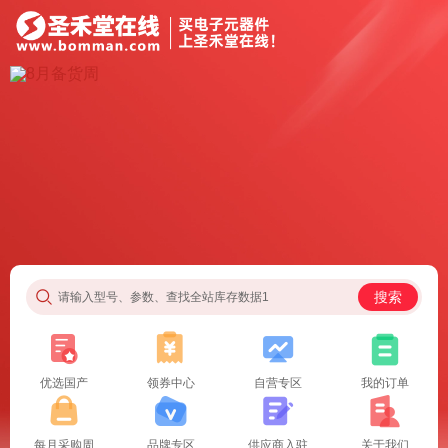
搜索
请输入型号、参数、查找全站库存数据1
优选国产
领券中心
自营专区
我的订单
每月采购周
品牌专区
供应商入驻
关于我们