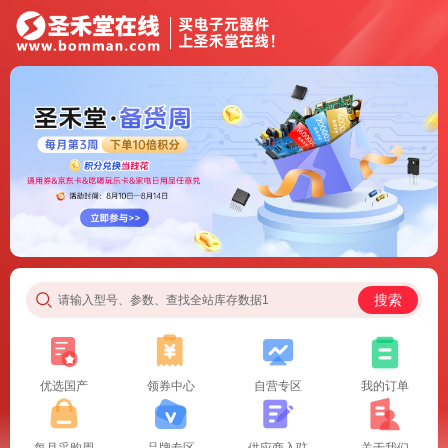
搜索
请输入型号、参数、查找全站库存数据1
优选国产
领券中心
自营专区
我的订单
每月采购周
品牌专区
供应商入驻
关于我们