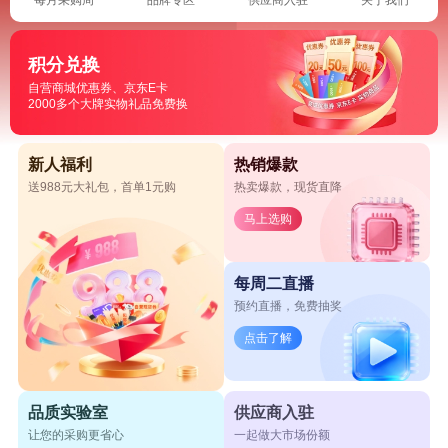
积分兑换
自营商城优惠券、京东E卡
2000多个大牌实物礼品免费换
新人福利
热销爆款
送988元大礼包，首单1元购
热卖爆款，现货直降
马上选购
每周二直播
预约直播，免费抽奖
点击了解
品质实验室
供应商入驻
让您的采购更省心
一起做大市场份额