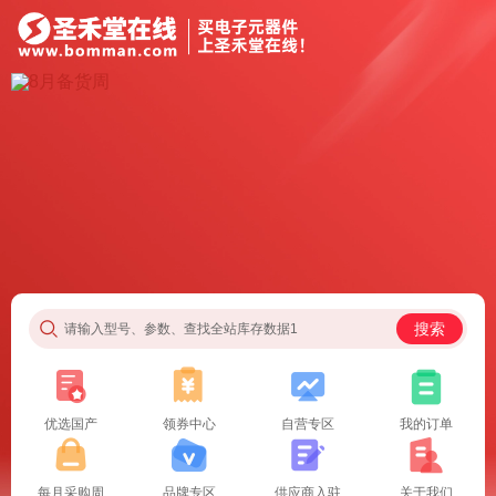
搜索
请输入型号、参数、查找全站库存数据1
优选国产
领券中心
自营专区
我的订单
每月采购周
品牌专区
供应商入驻
关于我们