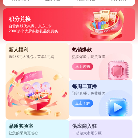
积分兑换
自营商城优惠券、京东E卡
2000多个大牌实物礼品免费换
新人福利
热销爆款
送988元大礼包，首单1元购
热卖爆款，现货直降
马上选购
每周二直播
预约直播，免费抽奖
点击了解
品质实验室
供应商入驻
让您的采购更省心
一起做大市场份额