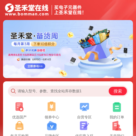
搜索
请输入型号、参数、查找全站库存数据1
优选国产
领券中心
自营专区
我的订单
每月采购周
品牌专区
供应商入驻
关于我们