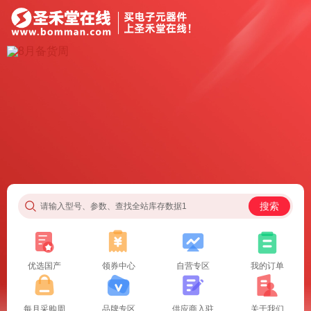
搜索
请输入型号、参数、查找全站库存数据1
优选国产
领券中心
自营专区
我的订单
每月采购周
品牌专区
供应商入驻
关于我们