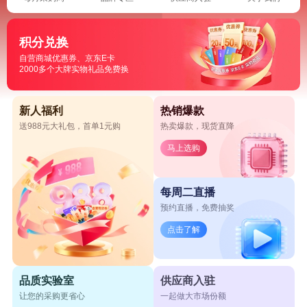
积分兑换
自营商城优惠券、京东E卡
2000多个大牌实物礼品免费换
新人福利
热销爆款
送988元大礼包，首单1元购
热卖爆款，现货直降
马上选购
每周二直播
预约直播，免费抽奖
点击了解
品质实验室
供应商入驻
让您的采购更省心
一起做大市场份额