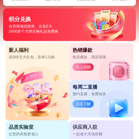
积分兑换
自营商城优惠券、京东E卡
2000多个大牌实物礼品免费换
新人福利
热销爆款
送988元大礼包，首单1元购
热卖爆款，现货直降
马上选购
每周二直播
预约直播，免费抽奖
点击了解
品质实验室
供应商入驻
让您的采购更省心
一起做大市场份额