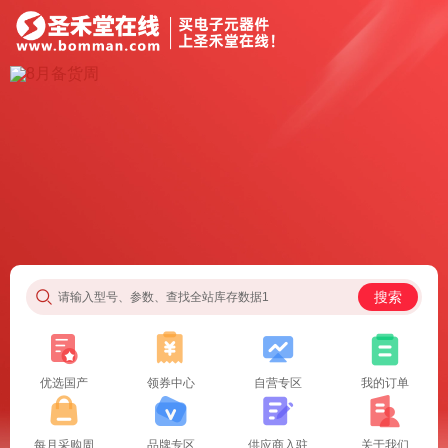
搜索
请输入型号、参数、查找全站库存数据1
优选国产
领券中心
自营专区
我的订单
每月采购周
品牌专区
供应商入驻
关于我们