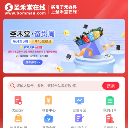
搜索
请输入型号、参数、查找全站库存数据1
优选国产
领券中心
自营专区
我的订单
每月采购周
品牌专区
供应商入驻
关于我们