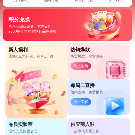
积分兑换
自营商城优惠券、京东E卡
2000多个大牌实物礼品免费换
新人福利
热销爆款
送988元大礼包，首单1元购
热卖爆款，现货直降
马上选购
每周二直播
预约直播，免费抽奖
点击了解
品质实验室
供应商入驻
让您的采购更省心
一起做大市场份额