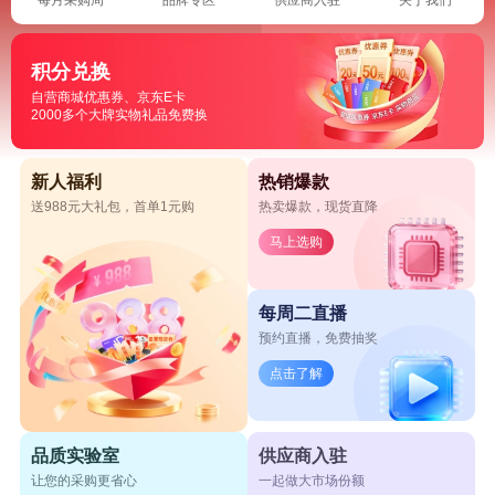
积分兑换
自营商城优惠券、京东E卡
2000多个大牌实物礼品免费换
新人福利
热销爆款
送988元大礼包，首单1元购
热卖爆款，现货直降
马上选购
每周二直播
预约直播，免费抽奖
点击了解
品质实验室
供应商入驻
让您的采购更省心
一起做大市场份额