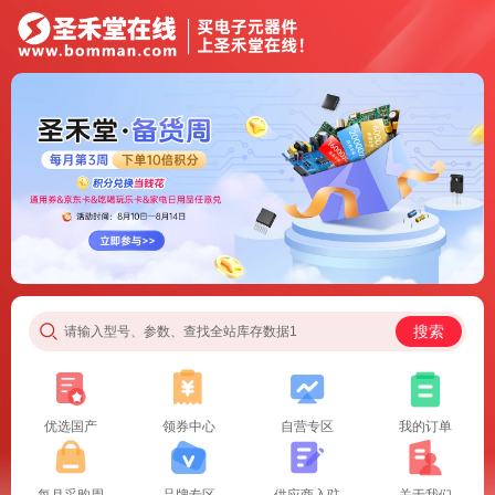
搜索
请输入型号、参数、查找全站库存数据1
优选国产
领券中心
自营专区
我的订单
每月采购周
品牌专区
供应商入驻
关于我们