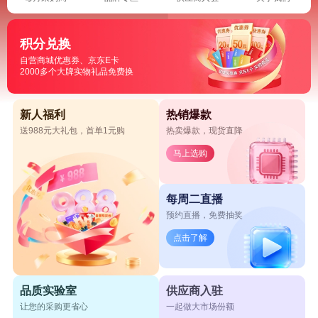
积分兑换
自营商城优惠券、京东E卡
2000多个大牌实物礼品免费换
新人福利
热销爆款
送988元大礼包，首单1元购
热卖爆款，现货直降
马上选购
每周二直播
预约直播，免费抽奖
点击了解
品质实验室
供应商入驻
让您的采购更省心
一起做大市场份额