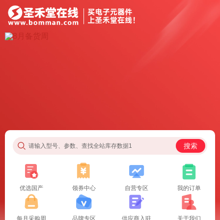
搜索
请输入型号、参数、查找全站库存数据1
优选国产
领券中心
自营专区
我的订单
每月采购周
品牌专区
供应商入驻
关于我们