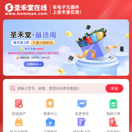
搜索
请输入型号、参数、查找全站库存数据1
优选国产
领券中心
自营专区
我的订单
每月采购周
品牌专区
供应商入驻
关于我们