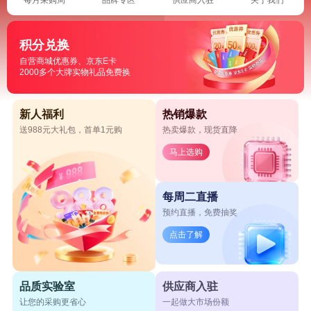
积分兑换
自营商城优惠券、京东E卡
2000多个大牌实物礼品免费换
新人福利
热销爆款
送988元大礼包，首单1元购
热卖爆款，现货直降
马上选购
每周二直播
预约直播，免费抽奖
点击了解
品质实验室
供应商入驻
让您的采购更省心
一起做大市场份额