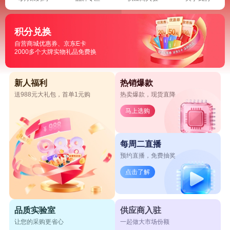
积分兑换
自营商城优惠券、京东E卡
2000多个大牌实物礼品免费换
新人福利
热销爆款
送988元大礼包，首单1元购
热卖爆款，现货直降
马上选购
每周二直播
预约直播，免费抽奖
点击了解
品质实验室
供应商入驻
让您的采购更省心
一起做大市场份额