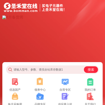
搜索
请输入型号、参数、查找全站库存数据1
优选国产
领券中心
自营专区
我的订单
每月采购周
品牌专区
供应商入驻
关于我们